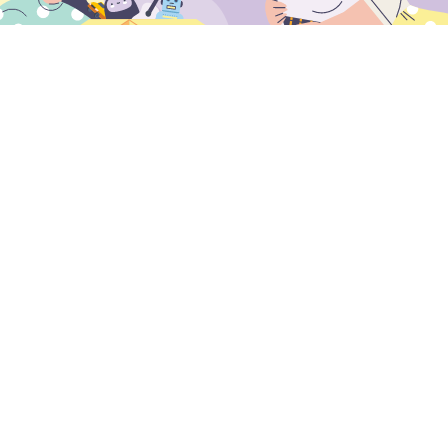
תּוֹדָה מֵהַיְּלָדִים
קבלו השראה סיפורים נוגעים ללב האלה